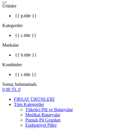
Ürünler
{{ p.title }}
Kategoriler
{{ c.title }}
Markalar
{{ b.title }}
Kombinler
{{ c.title }}
Sonuç bulunamadı.
0,00
TL
0
FIRSAT ÜRÜNLERİ
Tüm Kategoriler
Tüketici Pili ve Bataryalar
Medikal Bataryalar
Puntalı Pil Grupları
Endüstriyel Piller