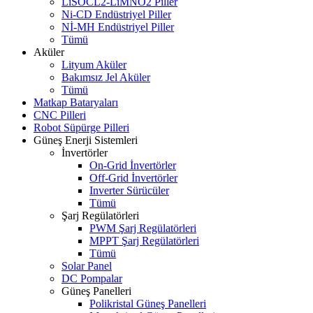
LiSOCL2-LiMNO2 Piller
Ni-CD Endüstriyel Piller
Nİ-MH Endüstriyel Piller
Tümü
Aküler
Lityum Aküler
Bakımsız Jel Aküler
Tümü
Matkap Bataryaları
CNC Pilleri
Robot Süpürge Pilleri
Güneş Enerji Sistemleri
İnvertörler
On-Grid İnvertörler
Off-Grid İnvertörler
Inverter Sürücüler
Tümü
Şarj Regülatörleri
PWM Şarj Regülatörleri
MPPT Şarj Regülatörleri
Tümü
Solar Panel
DC Pompalar
Güneş Panelleri
Polikristal Güneş Panelleri