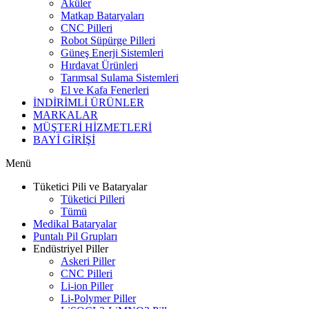
Aküler
Matkap Bataryaları
CNC Pilleri
Robot Süpürge Pilleri
Güneş Enerji Sistemleri
Hırdavat Ürünleri
Tarımsal Sulama Sistemleri
El ve Kafa Fenerleri
İNDİRİMLİ ÜRÜNLER
MARKALAR
MÜŞTERİ HİZMETLERİ
BAYİ GİRİŞİ
Menü
Tüketici Pili ve Bataryalar
Tüketici Pilleri
Tümü
Medikal Bataryalar
Puntalı Pil Grupları
Endüstriyel Piller
Askeri Piller
CNC Pilleri
Li-ion Piller
Li-Polymer Piller