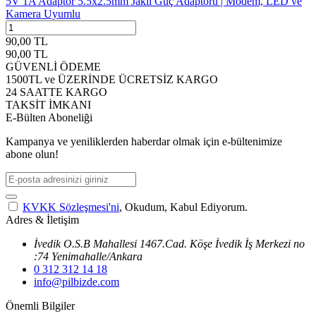
5V 1A Adaptör 5.5x2.5mm Jaklı Güç Adaptörü | Modem, LED ve
Kamera Uyumlu
90,00
TL
90,00
TL
GÜVENLİ ÖDEME
1500TL ve ÜZERİNDE ÜCRETSİZ KARGO
24 SAATTE KARGO
TAKSİT İMKANI
E-Bülten Aboneliği
Kampanya ve yeniliklerden haberdar olmak için e-bültenimize
abone olun!
KVKK Sözleşmesi'ni
, Okudum, Kabul Ediyorum.
Adres & İletişim
İvedik O.S.B Mahallesi 1467.Cad. Köşe İvedik İş Merkezi no
:74 Yenimahalle/Ankara
0 312 312 14 18
info@pilbizde.com
Önemli Bilgiler