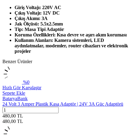
Giriş Voltajı: 220V AC
Çıkış Voltajı: 12V DC
Çıkış Akımı: 3A
Jak Ölçüsü: 5.5x2.5mm
Tip: Masa Tipi Adaptör
Koruma Özellikleri: Kısa devre ve aşırı akım koruması
Kullanım Alanları: Kamera sistemleri, LED
aydınlatmalar, modemler, router cihazları ve elektronik
projeler
Benzer Ürünler
%
0
Hızlı Gör
Karşılaştır
Sepete Ekle
BataryaBank
24 Volt 3 Amper Plastik Kasa Adaptör | 24V 3A Güç Adaptörü
480,00
TL
480,00
TL