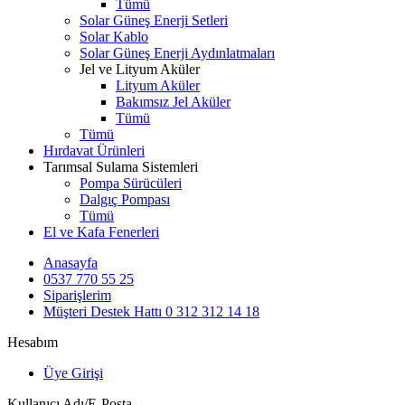
Tümü
Solar Güneş Enerji Setleri
Solar Kablo
Solar Güneş Enerji Aydınlatmaları
Jel ve Lityum Aküler
Lityum Aküler
Bakımsız Jel Aküler
Tümü
Tümü
Hırdavat Ürünleri
Tarımsal Sulama Sistemleri
Pompa Sürücüleri
Dalgıç Pompası
Tümü
El ve Kafa Fenerleri
Anasayfa
0537 770 55 25
Siparişlerim
Müşteri Destek Hattı
0 312 312 14 18
Hesabım
Üye Girişi
Kullanıcı Adı/E-Posta