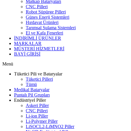
Matkap Bataryaları
CNC Pilleri
Robot Süpürge Pilleri
Güneş Enerji Sistemleri
Hırdavat Ürünleri
Tarımsal Sulama Sistemleri
El ve Kafa Fenerleri
İNDİRİMLİ ÜRÜNLER
MARKALAR
MÜŞTERİ HİZMETLERİ
BAYİ GİRİŞİ
Menü
Tüketici Pili ve Bataryalar
Tüketici Pilleri
Tümü
Medikal Bataryalar
Puntalı Pil Grupları
Endüstriyel Piller
Askeri Piller
CNC Pilleri
Li-ion Piller
Li-Polymer Piller
LiSOCL2-LiMNO2 Piller