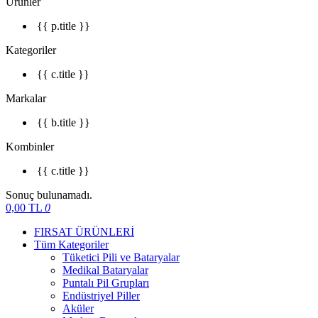
Ürünler
{{ p.title }}
Kategoriler
{{ c.title }}
Markalar
{{ b.title }}
Kombinler
{{ c.title }}
Sonuç bulunamadı.
0,00
TL
0
FIRSAT ÜRÜNLERİ
Tüm Kategoriler
Tüketici Pili ve Bataryalar
Medikal Bataryalar
Puntalı Pil Grupları
Endüstriyel Piller
Aküler