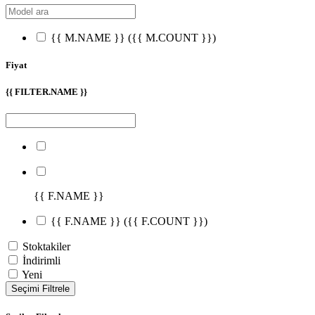
{{ M.NAME }}
({{ M.COUNT }})
Fiyat
{{ FILTER.NAME }}
{{ F.NAME }}
{{ F.NAME }}
({{ F.COUNT }})
Stoktakiler
İndirimli
Yeni
Seçimi Filtrele