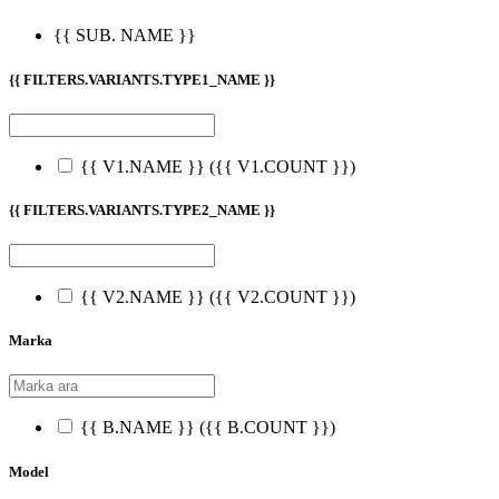
{{ SUB. NAME }}
{{ FILTERS.VARIANTS.TYPE1_NAME }}
{{ V1.NAME }}
({{ V1.COUNT }})
{{ FILTERS.VARIANTS.TYPE2_NAME }}
{{ V2.NAME }}
({{ V2.COUNT }})
Marka
{{ B.NAME }}
({{ B.COUNT }})
Model