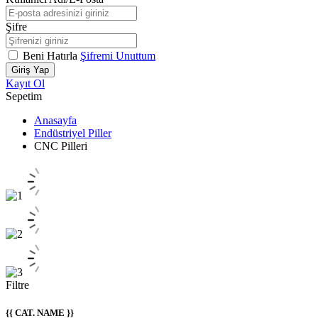
Şifre
Beni Hatırla
Şifremi Unuttum
Giriş Yap
Kayıt Ol
Sepetim
Anasayfa
Endüstriyel Piller
CNC Pilleri
Filtre
{{ CAT. NAME }}