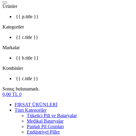
Ürünler
{{ p.title }}
Kategoriler
{{ c.title }}
Markalar
{{ b.title }}
Kombinler
{{ c.title }}
Sonuç bulunamadı.
0,00
TL
0
FIRSAT ÜRÜNLERİ
Tüm Kategoriler
Tüketici Pili ve Bataryalar
Medikal Bataryalar
Puntalı Pil Grupları
Endüstriyel Piller