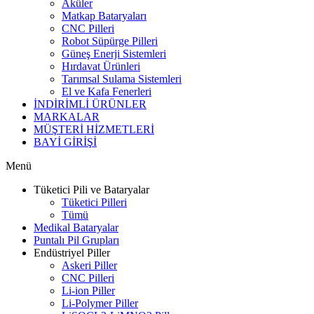
Aküler
Matkap Bataryaları
CNC Pilleri
Robot Süpürge Pilleri
Güneş Enerji Sistemleri
Hırdavat Ürünleri
Tarımsal Sulama Sistemleri
El ve Kafa Fenerleri
İNDİRİMLİ ÜRÜNLER
MARKALAR
MÜŞTERİ HİZMETLERİ
BAYİ GİRİŞİ
Menü
Tüketici Pili ve Bataryalar
Tüketici Pilleri
Tümü
Medikal Bataryalar
Puntalı Pil Grupları
Endüstriyel Piller
Askeri Piller
CNC Pilleri
Li-ion Piller
Li-Polymer Piller