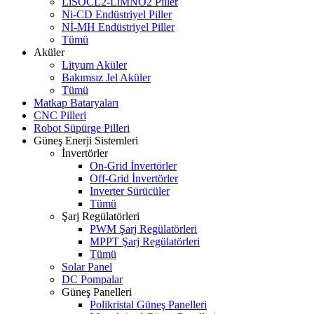
LiSOCL2-LiMNO2 Piller
Ni-CD Endüstriyel Piller
Nİ-MH Endüstriyel Piller
Tümü
Aküler
Lityum Aküler
Bakımsız Jel Aküler
Tümü
Matkap Bataryaları
CNC Pilleri
Robot Süpürge Pilleri
Güneş Enerji Sistemleri
İnvertörler
On-Grid İnvertörler
Off-Grid İnvertörler
Inverter Sürücüler
Tümü
Şarj Regülatörleri
PWM Şarj Regülatörleri
MPPT Şarj Regülatörleri
Tümü
Solar Panel
DC Pompalar
Güneş Panelleri
Polikristal Güneş Panelleri