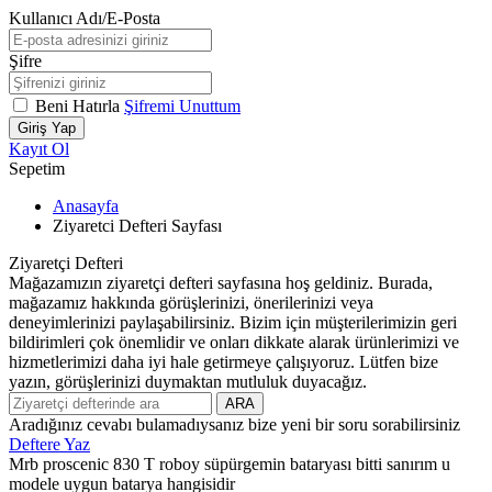
Kullanıcı Adı/E-Posta
Şifre
Beni Hatırla
Şifremi Unuttum
Giriş Yap
Kayıt Ol
Sepetim
Anasayfa
Ziyaretci Defteri Sayfası
Ziyaretçi Defteri
Mağazamızın ziyaretçi defteri sayfasına hoş geldiniz. Burada,
mağazamız hakkında görüşlerinizi, önerilerinizi veya
deneyimlerinizi paylaşabilirsiniz. Bizim için müşterilerimizin geri
bildirimleri çok önemlidir ve onları dikkate alarak ürünlerimizi ve
hizmetlerimizi daha iyi hale getirmeye çalışıyoruz. Lütfen bize
yazın, görüşlerinizi duymaktan mutluluk duyacağız.
ARA
Aradığınız cevabı bulamadıysanız bize yeni bir soru sorabilirsiniz
Deftere Yaz
Mrb proscenic 830 T roboy süpürgemin bataryası bitti sanırım u
modele uygun batarya hangisidir