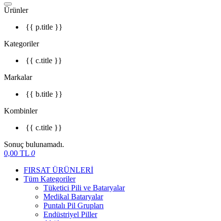
Ürünler
{{ p.title }}
Kategoriler
{{ c.title }}
Markalar
{{ b.title }}
Kombinler
{{ c.title }}
Sonuç bulunamadı.
0,00
TL
0
FIRSAT ÜRÜNLERİ
Tüm Kategoriler
Tüketici Pili ve Bataryalar
Medikal Bataryalar
Puntalı Pil Grupları
Endüstriyel Piller