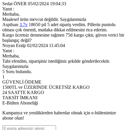
Sedat ÖNER
05/02/2024 19:04:33
Yanıt :
Merhaba,
Maalesef ürün mevcut değildir. Saygılarımızla
Aspilsan
3.7v
18650 pil 5 adet sipariş verdim. Pillerin puntolu
olması çok önemli, mutlaka dikkat edilmesini rica ederim.
Kargo ücretsiz denmesine rağmen 75tl kargo çıktı, güven verici bir
başlangıç değil?
Noyan Eralp
02/02/2024 11:45:04
Yanıt :
Merhaba,
Tabi efendim, siparişiniz istediğiniz şekilde gönderilecektir.
Saygılarımızla
5 Soru
bulundu.
1
GÜVENLİ ÖDEME
1500TL ve ÜZERİNDE ÜCRETSİZ KARGO
24 SAATTE KARGO
TAKSİT İMKANI
E-Bülten Aboneliği
Kampanya ve yeniliklerden haberdar olmak için e-bültenimize
abone olun!