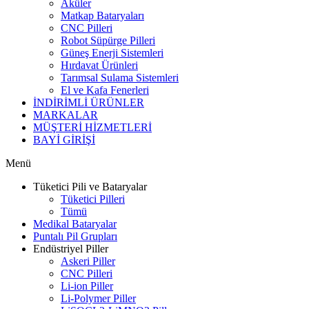
Aküler
Matkap Bataryaları
CNC Pilleri
Robot Süpürge Pilleri
Güneş Enerji Sistemleri
Hırdavat Ürünleri
Tarımsal Sulama Sistemleri
El ve Kafa Fenerleri
İNDİRİMLİ ÜRÜNLER
MARKALAR
MÜŞTERİ HİZMETLERİ
BAYİ GİRİŞİ
Menü
Tüketici Pili ve Bataryalar
Tüketici Pilleri
Tümü
Medikal Bataryalar
Puntalı Pil Grupları
Endüstriyel Piller
Askeri Piller
CNC Pilleri
Li-ion Piller
Li-Polymer Piller