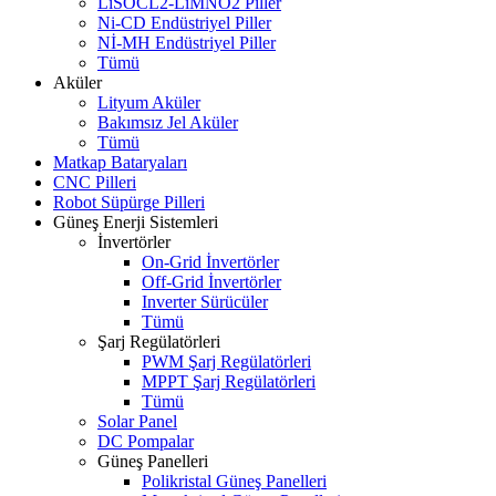
LiSOCL2-LiMNO2 Piller
Ni-CD Endüstriyel Piller
Nİ-MH Endüstriyel Piller
Tümü
Aküler
Lityum Aküler
Bakımsız Jel Aküler
Tümü
Matkap Bataryaları
CNC Pilleri
Robot Süpürge Pilleri
Güneş Enerji Sistemleri
İnvertörler
On-Grid İnvertörler
Off-Grid İnvertörler
Inverter Sürücüler
Tümü
Şarj Regülatörleri
PWM Şarj Regülatörleri
MPPT Şarj Regülatörleri
Tümü
Solar Panel
DC Pompalar
Güneş Panelleri
Polikristal Güneş Panelleri