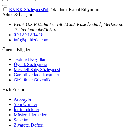
KVKK Sözleşmesi'ni
, Okudum, Kabul Ediyorum.
Adres & İletişim
İvedik O.S.B Mahallesi 1467.Cad. Köşe İvedik İş Merkezi no
:74 Yenimahalle/Ankara
0 312 312 14 18
info@pilbizde.com
Önemli Bilgiler
Teslimat Koşulları
Üyelik Sözleşmesi
Mesafeli Satış Sözleşmesi
Garanti ve İade Koşulları
Gizlilik ve Güvenlik
Hızlı Erişim
Anasayfa
Yeni Ürünler
İndirimdekiler
Müşteri Hizmetleri
Sepetim
Ziyaretçi Defteri