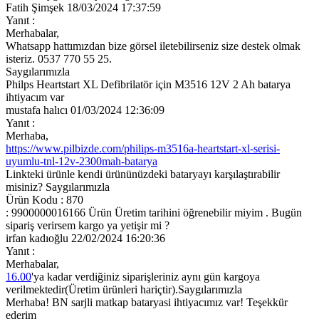
Fatih Şimşek
18/03/2024 17:37:59
Yanıt :
Merhabalar,
Whatsapp hattımızdan bize görsel iletebilirseniz size destek olmak
isteriz. 0537 770 55 25.
Saygılarımızla
Philps Heartstart XL Defibrilatör için M3516 12V 2 Ah batarya
ihtiyacım var
mustafa halıcı
01/03/2024 12:36:09
Yanıt :
Merhaba,
https://www.pilbizde.com/philips-m3516a-heartstart-xl-serisi-
uyumlu-tnl-12v-2300mah-batarya
Linkteki ürünle kendi ürününüzdeki bataryayı karşılaştırabilir
misiniz? Saygılarımızla
Ürün Kodu : 870
: 9900000016166 Ürün Üretim tarihini öğrenebilir miyim . Bugün
sipariş verirsem kargo ya yetişir mi ?
irfan kadıoğlu
22/02/2024 16:20:36
Yanıt :
Merhabalar,
16.00
'ya kadar verdiğiniz siparişleriniz aynı gün kargoya
verilmektedir(Üretim ürünleri hariçtir).Saygılarımızla
Merhaba! BN sarjli matkap bataryasi ihtiyacımız var! Teşekkür
ederim