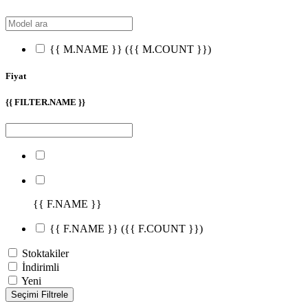
{{ M.NAME }}
({{ M.COUNT }})
Fiyat
{{ FILTER.NAME }}
{{ F.NAME }}
{{ F.NAME }}
({{ F.COUNT }})
Stoktakiler
İndirimli
Yeni
Seçimi Filtrele