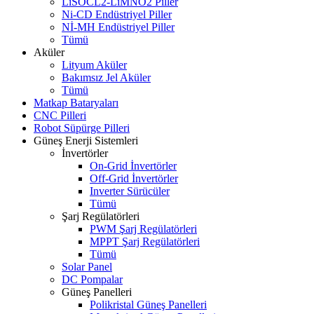
LiSOCL2-LiMNO2 Piller
Ni-CD Endüstriyel Piller
Nİ-MH Endüstriyel Piller
Tümü
Aküler
Lityum Aküler
Bakımsız Jel Aküler
Tümü
Matkap Bataryaları
CNC Pilleri
Robot Süpürge Pilleri
Güneş Enerji Sistemleri
İnvertörler
On-Grid İnvertörler
Off-Grid İnvertörler
Inverter Sürücüler
Tümü
Şarj Regülatörleri
PWM Şarj Regülatörleri
MPPT Şarj Regülatörleri
Tümü
Solar Panel
DC Pompalar
Güneş Panelleri
Polikristal Güneş Panelleri