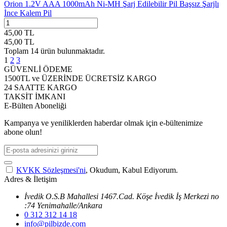
Orion 1.2V AAA 1000mAh Ni-MH Şarj Edilebilir Pil Başsız Şarjlı
İnce Kalem Pil
45,00
TL
45,00
TL
Toplam
14
ürün bulunmaktadır.
1
2
3
GÜVENLİ ÖDEME
1500TL ve ÜZERİNDE ÜCRETSİZ KARGO
24 SAATTE KARGO
TAKSİT İMKANI
E-Bülten Aboneliği
Kampanya ve yeniliklerden haberdar olmak için e-bültenimize
abone olun!
KVKK Sözleşmesi'ni
, Okudum, Kabul Ediyorum.
Adres & İletişim
İvedik O.S.B Mahallesi 1467.Cad. Köşe İvedik İş Merkezi no
:74 Yenimahalle/Ankara
0 312 312 14 18
info@pilbizde.com