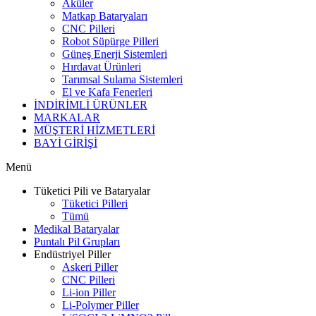
Aküler
Matkap Bataryaları
CNC Pilleri
Robot Süpürge Pilleri
Güneş Enerji Sistemleri
Hırdavat Ürünleri
Tarımsal Sulama Sistemleri
El ve Kafa Fenerleri
İNDİRİMLİ ÜRÜNLER
MARKALAR
MÜŞTERİ HİZMETLERİ
BAYİ GİRİŞİ
Menü
Tüketici Pili ve Bataryalar
Tüketici Pilleri
Tümü
Medikal Bataryalar
Puntalı Pil Grupları
Endüstriyel Piller
Askeri Piller
CNC Pilleri
Li-ion Piller
Li-Polymer Piller