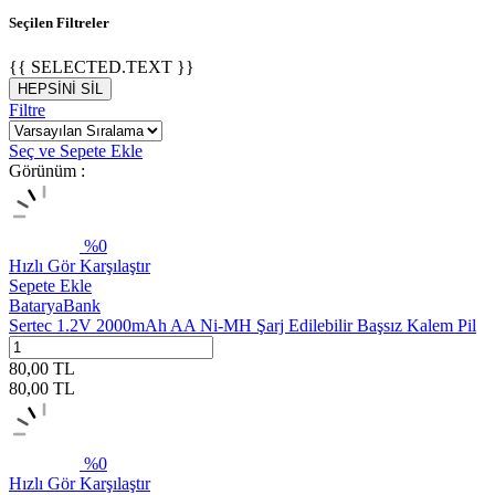
Seçilen Filtreler
{{ SELECTED.TEXT }}
HEPSİNİ SİL
Filtre
Seç ve Sepete Ekle
Görünüm :
%
0
Hızlı Gör
Karşılaştır
Sepete Ekle
BataryaBank
Sertec 1.2V 2000mAh AA Ni-MH Şarj Edilebilir Başsız Kalem Pil
80,00
TL
80,00
TL
%
0
Hızlı Gör
Karşılaştır