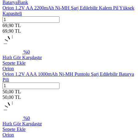
BataryaBank
Orion 1.2V AA 2200mAh Ni-MH Şarj Edilebilir Kalem Pil Yüksek
Kapasiteli
69,90
TL
69,90
TL
%
0
Hızlı Gör
Karşılaştır
Sepete Ekle
Orion
Orion 1.2V AAA 1000mAh Ni-MH Puntolu Şarj Edilebilir Batarya
Pili
50,00
TL
50,00
TL
%
0
Hızlı Gör
Karşılaştır
Sepete Ekle
Orion