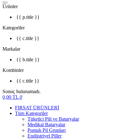
Ürünler
{{ p.title }}
Kategoriler
{{ c.title }}
Markalar
{{ b.title }}
Kombinler
{{ c.title }}
Sonuç bulunamadı.
0,00
TL
0
FIRSAT ÜRÜNLERİ
Tüm Kategoriler
Tüketici Pili ve Bataryalar
Medikal Bataryalar
Puntalı Pil Grupları
Endüstriyel Piller