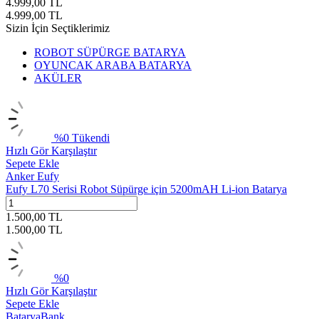
4.999,00
TL
4.999,00
TL
Sizin İçin Seçtiklerimiz
ROBOT SÜPÜRGE BATARYA
OYUNCAK ARABA BATARYA
AKÜLER
%
0
Tükendi
Hızlı Gör
Karşılaştır
Sepete Ekle
Anker Eufy
Eufy L70 Serisi Robot Süpürge için 5200mAH Li-ion Batarya
1.500,00
TL
1.500,00
TL
%
0
Hızlı Gör
Karşılaştır
Sepete Ekle
BataryaBank