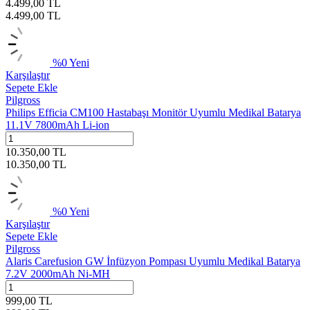
4.499,00
TL
4.499,00
TL
%
0
Yeni
Karşılaştır
Sepete Ekle
Pilgross
Philips Efficia CM100 Hastabaşı Monitör Uyumlu Medikal Batarya
11.1V 7800mAh Li-ion
10.350,00
TL
10.350,00
TL
%
0
Yeni
Karşılaştır
Sepete Ekle
Pilgross
Alaris Carefusion GW İnfüzyon Pompası Uyumlu Medikal Batarya
7.2V 2000mAh Ni-MH
999,00
TL