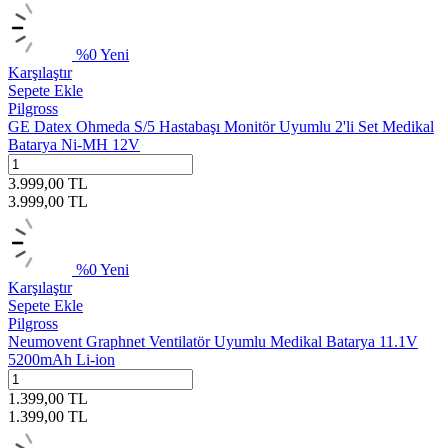
%
0
Yeni
Karşılaştır
Sepete Ekle
Pilgross
GE Datex Ohmeda S/5 Hastabaşı Monitör Uyumlu 2'li Set Medikal
Batarya Ni-MH 12V
3.999,00
TL
3.999,00
TL
%
0
Yeni
Karşılaştır
Sepete Ekle
Pilgross
Neumovent Graphnet Ventilatör Uyumlu Medikal Batarya 11.1V
5200mAh Li-ion
1.399,00
TL
1.399,00
TL