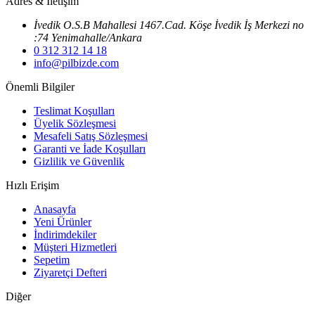
Adres & İletişim
İvedik O.S.B Mahallesi 1467.Cad. Köşe İvedik İş Merkezi no
:74 Yenimahalle/Ankara
0 312 312 14 18
info@pilbizde.com
Önemli Bilgiler
Teslimat Koşulları
Üyelik Sözleşmesi
Mesafeli Satış Sözleşmesi
Garanti ve İade Koşulları
Gizlilik ve Güvenlik
Hızlı Erişim
Anasayfa
Yeni Ürünler
İndirimdekiler
Müşteri Hizmetleri
Sepetim
Ziyaretçi Defteri
Diğer