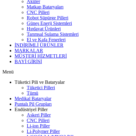
Aküler
Matkap Bataryaları
CNC Pilleri
Robot Süpürge Pilleri
Güneş Enerji Sistemleri
Hırdavat Ürünleri
Tarımsal Sulama Sistemleri
El ve Kafa Fenerleri
İNDİRİMLİ ÜRÜNLER
MARKALAR
MÜŞTERİ HİZMETLERİ
BAYİ GİRİŞİ
Menü
Tüketici Pili ve Bataryalar
Tüketici Pilleri
Tümü
Medikal Bataryalar
Puntalı Pil Grupları
Endüstriyel Piller
Askeri Piller
CNC Pilleri
Li-ion Piller
Li-Polymer Piller