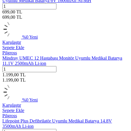
Uyumlu Medikal Batarya 6V 1600mAh Ni-MH
699,00
TL
699,00
TL
%
0
Yeni
Karşılaştır
Sepete Ekle
Pilgross
Mindray UMEC 12 Hastabaşı Monitör Uyumlu Medikal Batarya
11.1V 2500mAh Li-ion
1.199,00
TL
1.199,00
TL
%
0
Yeni
Karşılaştır
Sepete Ekle
Pilgross
Lifepoint Plus Defibrilatör Uyumlu Medikal Batarya 14.8V
3500mAh Li-ion