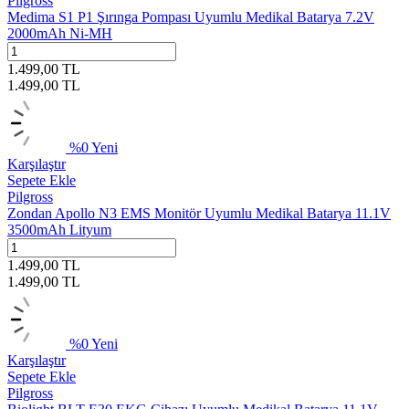
Pilgross
Medima S1 P1 Şırınga Pompası Uyumlu Medikal Batarya 7.2V
2000mAh Ni-MH
1.499,00
TL
1.499,00
TL
%
0
Yeni
Karşılaştır
Sepete Ekle
Pilgross
Zondan Apollo N3 EMS Monitör Uyumlu Medikal Batarya 11.1V
3500mAh Lityum
1.499,00
TL
1.499,00
TL
%
0
Yeni
Karşılaştır
Sepete Ekle
Pilgross