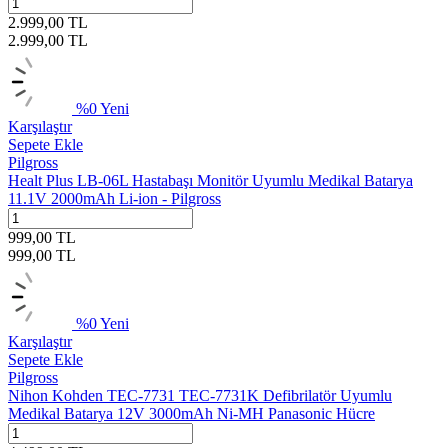
2.999,00
TL
2.999,00
TL
%
0
Yeni
Karşılaştır
Sepete Ekle
Pilgross
Healt Plus LB-06L Hastabaşı Monitör Uyumlu Medikal Batarya
11.1V 2000mAh Li-ion - Pilgross
999,00
TL
999,00
TL
%
0
Yeni
Karşılaştır
Sepete Ekle
Pilgross
Nihon Kohden TEC-7731 TEC-7731K Defibrilatör Uyumlu
Medikal Batarya 12V 3000mAh Ni-MH Panasonic Hücre