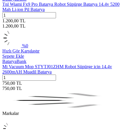
Tnl Wiami Fx9 Pro Batarya Robot Süpürge Batarya 14.4v 5200
Mah Li-ion Pil Batarya
1.200,00
TL
1.200,00
TL
%
0
Hızlı Gör
Karşılaştır
Sepete Ekle
BataryaBank
Mi Vacuum Mop STYTJ01ZHM Robot Süpürge için 14.4v
2600mAH Muadil Batarya
750,00
TL
750,00
TL
Markalar