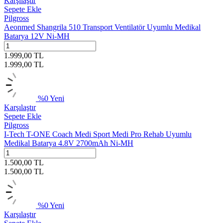
Karşılaştır
Sepete Ekle
Pilgross
Aeonmed Shangrila 510 Transport Ventilatör Uyumlu Medikal
Batarya 12V Ni-MH
1.999,00
TL
1.999,00
TL
%
0
Yeni
Karşılaştır
Sepete Ekle
Pilgross
I-Tech T-ONE Coach Medi Sport Medi Pro Rehab Uyumlu
Medikal Batarya 4.8V 2700mAh Ni-MH
1.500,00
TL
1.500,00
TL
%
0
Yeni
Karşılaştır