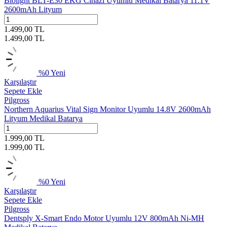
Biolight BLT-E30 EKG Cihazı Uyumlu Medikal Batarya 11.1V
2600mAh Lityum
1.499,00
TL
1.499,00
TL
%
0
Yeni
Karşılaştır
Sepete Ekle
Pilgross
Northern Aquarius Vital Sign Monitor Uyumlu 14.8V 2600mAh
Lityum Medikal Batarya
1.999,00
TL
1.999,00
TL
%
0
Yeni
Karşılaştır
Sepete Ekle
Pilgross
Dentsply X-Smart Endo Motor Uyumlu 12V 800mAh Ni-MH