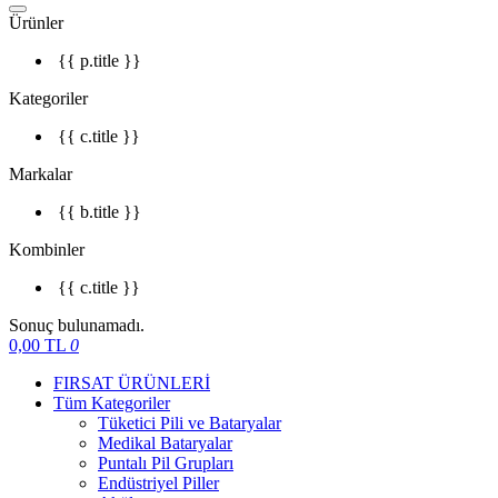
Ürünler
{{ p.title }}
Kategoriler
{{ c.title }}
Markalar
{{ b.title }}
Kombinler
{{ c.title }}
Sonuç bulunamadı.
0,00
TL
0
FIRSAT ÜRÜNLERİ
Tüm Kategoriler
Tüketici Pili ve Bataryalar
Medikal Bataryalar
Puntalı Pil Grupları
Endüstriyel Piller