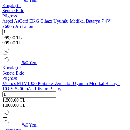
%
0
Yeni
Karşılaştır
Sepete Ekle
Pilgross
Aspel AsCard EKG Cihazı Uyumlu Medikal Batarya 7.4V
2600mAh Li-ion
999,00
TL
999,00
TL
%
0
Yeni
Karşılaştır
Sepete Ekle
Pilgross
Mekics MTV1000 Portable Ventilatör Uyumlu Medikal Batarya
10.8V 5200mAh Lityum Batarya
1.800,00
TL
1.800,00
TL
%
0
Yeni