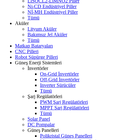
LiSOCL2-LiMNO2 Piller
Ni-CD Endüstriyel Piller
Nİ-MH Endüstriyel Piller
Tümü
Aküler
Lityum Aküler
Bakımsız Jel Aküler
Tümü
Matkap Bataryaları
CNC Pilleri
Robot Süpürge Pilleri
Güneş Enerji Sistemleri
İnvertörler
On-Grid İnvertörler
Off-Grid İnvertörler
Inverter Sürücüler
Tümü
Şarj Regülatörleri
PWM Şarj Regülatörleri
MPPT Şarj Regülatörleri
Tümü
Solar Panel
DC Pompalar
Güneş Panelleri
Polikristal Güneş Panelleri