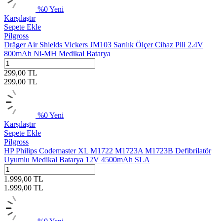
%
0
Yeni
Karşılaştır
Sepete Ekle
Pilgross
Dräger Air Shields Vickers JM103 Sarılık Ölçer Cihaz Pili 2.4V
800mAh Ni-MH Medikal Batarya
299,00
TL
299,00
TL
%
0
Yeni
Karşılaştır
Sepete Ekle
Pilgross
HP Philips Codemaster XL M1722 M1723A M1723B Defibrilatör
Uyumlu Medikal Batarya 12V 4500mAh SLA
1.999,00
TL
1.999,00
TL