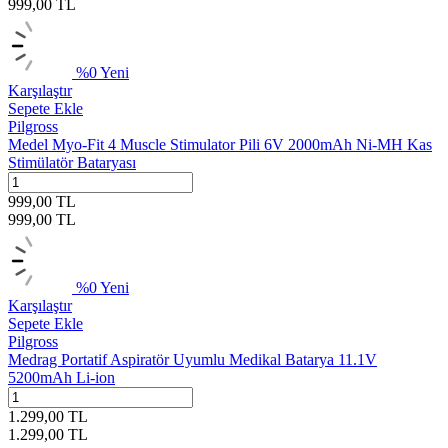
999,00
TL
%
0
Yeni
Karşılaştır
Sepete Ekle
Pilgross
Medel Myo-Fit 4 Muscle Stimulator Pili 6V 2000mAh Ni-MH Kas
Stimülatör Bataryası
999,00
TL
999,00
TL
%
0
Yeni
Karşılaştır
Sepete Ekle
Pilgross
Medrag Portatif Aspiratör Uyumlu Medikal Batarya 11.1V
5200mAh Li-ion
1.299,00
TL
1.299,00
TL