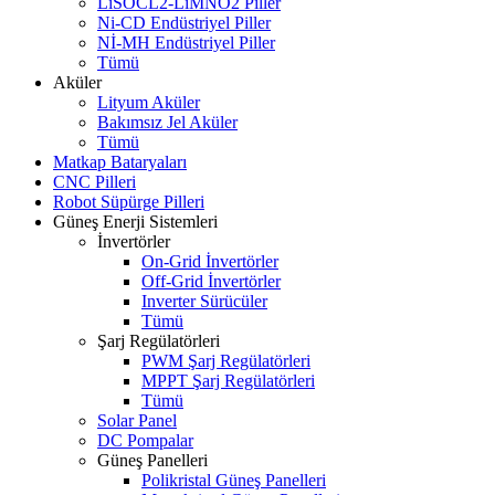
LiSOCL2-LiMNO2 Piller
Ni-CD Endüstriyel Piller
Nİ-MH Endüstriyel Piller
Tümü
Aküler
Lityum Aküler
Bakımsız Jel Aküler
Tümü
Matkap Bataryaları
CNC Pilleri
Robot Süpürge Pilleri
Güneş Enerji Sistemleri
İnvertörler
On-Grid İnvertörler
Off-Grid İnvertörler
Inverter Sürücüler
Tümü
Şarj Regülatörleri
PWM Şarj Regülatörleri
MPPT Şarj Regülatörleri
Tümü
Solar Panel
DC Pompalar
Güneş Panelleri
Polikristal Güneş Panelleri