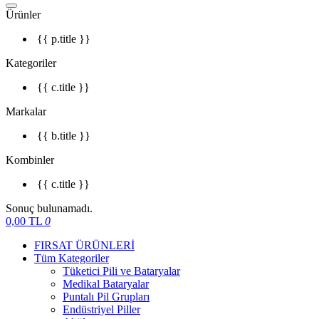
Ürünler
{{ p.title }}
Kategoriler
{{ c.title }}
Markalar
{{ b.title }}
Kombinler
{{ c.title }}
Sonuç bulunamadı.
0,00
TL
0
FIRSAT ÜRÜNLERİ
Tüm Kategoriler
Tüketici Pili ve Bataryalar
Medikal Bataryalar
Puntalı Pil Grupları
Endüstriyel Piller