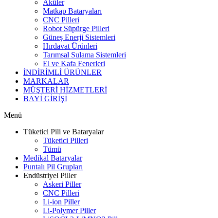
Aküler
Matkap Bataryaları
CNC Pilleri
Robot Süpürge Pilleri
Güneş Enerji Sistemleri
Hırdavat Ürünleri
Tarımsal Sulama Sistemleri
El ve Kafa Fenerleri
İNDİRİMLİ ÜRÜNLER
MARKALAR
MÜŞTERİ HİZMETLERİ
BAYİ GİRİŞİ
Menü
Tüketici Pili ve Bataryalar
Tüketici Pilleri
Tümü
Medikal Bataryalar
Puntalı Pil Grupları
Endüstriyel Piller
Askeri Piller
CNC Pilleri
Li-ion Piller
Li-Polymer Piller