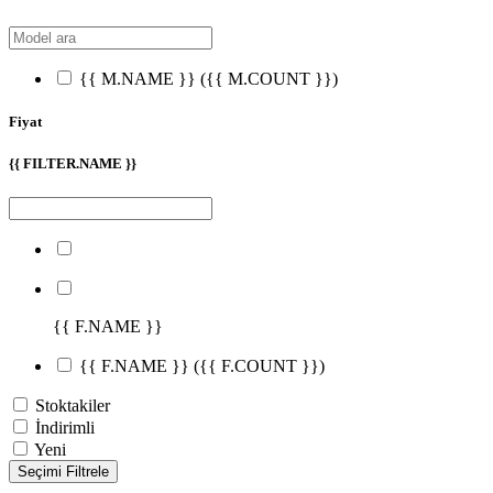
{{ M.NAME }}
({{ M.COUNT }})
Fiyat
{{ FILTER.NAME }}
{{ F.NAME }}
{{ F.NAME }}
({{ F.COUNT }})
Stoktakiler
İndirimli
Yeni
Seçimi Filtrele