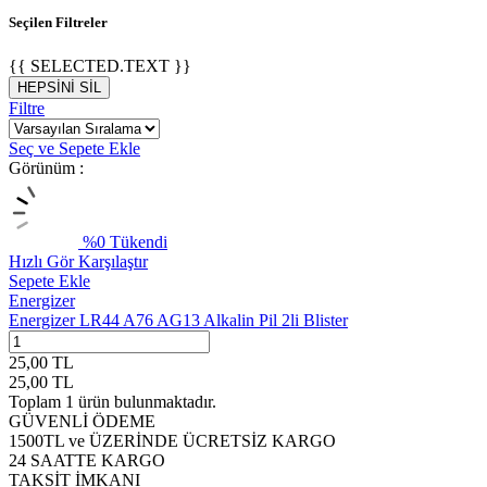
Seçilen Filtreler
{{ SELECTED.TEXT }}
HEPSİNİ SİL
Filtre
Seç ve Sepete Ekle
Görünüm :
%
0
Tükendi
Hızlı Gör
Karşılaştır
Sepete Ekle
Energizer
Energizer LR44 A76 AG13 Alkalin Pil 2li Blister
25,00
TL
25,00
TL
Toplam
1
ürün bulunmaktadır.
GÜVENLİ ÖDEME
1500TL ve ÜZERİNDE ÜCRETSİZ KARGO
24 SAATTE KARGO
TAKSİT İMKANI