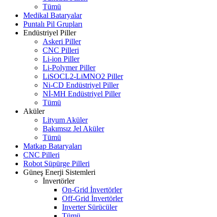
Tümü
Medikal Bataryalar
Puntalı Pil Grupları
Endüstriyel Piller
Askeri Piller
CNC Pilleri
Li-ion Piller
Li-Polymer Piller
LiSOCL2-LiMNO2 Piller
Ni-CD Endüstriyel Piller
Nİ-MH Endüstriyel Piller
Tümü
Aküler
Lityum Aküler
Bakımsız Jel Aküler
Tümü
Matkap Bataryaları
CNC Pilleri
Robot Süpürge Pilleri
Güneş Enerji Sistemleri
İnvertörler
On-Grid İnvertörler
Off-Grid İnvertörler
Inverter Sürücüler
Tümü