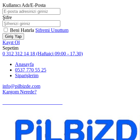
Kullanıcı Adı/E-Posta
Şifre
Beni Hatırla
Şifremi Unuttum
Giriş Yap
Kayıt Ol
Sepetim
0 312 312 14 18
(Haftaiçi 09:00 - 17.30)
Anasayfa
0537 770 55 25
Siparişlerim
info@pilbizde.com
Kargom Nerede?