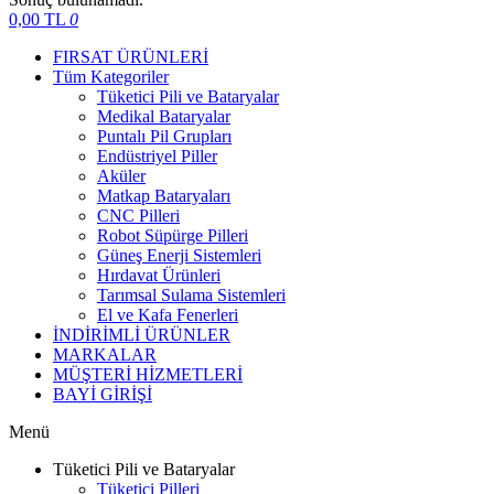
0,00
TL
0
FIRSAT ÜRÜNLERİ
Tüm Kategoriler
Tüketici Pili ve Bataryalar
Medikal Bataryalar
Puntalı Pil Grupları
Endüstriyel Piller
Aküler
Matkap Bataryaları
CNC Pilleri
Robot Süpürge Pilleri
Güneş Enerji Sistemleri
Hırdavat Ürünleri
Tarımsal Sulama Sistemleri
El ve Kafa Fenerleri
İNDİRİMLİ ÜRÜNLER
MARKALAR
MÜŞTERİ HİZMETLERİ
BAYİ GİRİŞİ
Menü
Tüketici Pili ve Bataryalar
Tüketici Pilleri