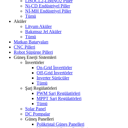
LiSOCL2-LiMNO2 Piller
Ni-CD Endüstriyel Piller
Nİ-MH Endüstriyel Piller
Tümü
Aküler
Lityum Aküler
Bakımsız Jel Aküler
Tümü
Matkap Bataryaları
CNC Pilleri
Robot Süpürge Pilleri
Güneş Enerji Sistemleri
İnvertörler
On-Grid İnvertörler
Off-Grid İnvertörler
Inverter Sürücüler
Tümü
Şarj Regülatörleri
PWM Şarj Regülatörleri
MPPT Şarj Regülatörleri
Tümü
Solar Panel
DC Pompalar
Güneş Panelleri
Polikristal Güneş Panelleri