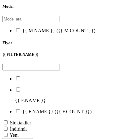
Model
{{ M.NAME }}
({{ M.COUNT }})
Fiyat
{{ FILTER.NAME }}
{{ F.NAME }}
{{ F.NAME }}
({{ F.COUNT }})
Stoktakiler
İndirimli
Yeni