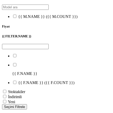
{{ M.NAME }}
({{ M.COUNT }})
Fiyat
{{ FILTER.NAME }}
{{ F.NAME }}
{{ F.NAME }}
({{ F.COUNT }})
Stoktakiler
İndirimli
Yeni
Seçimi Filtrele