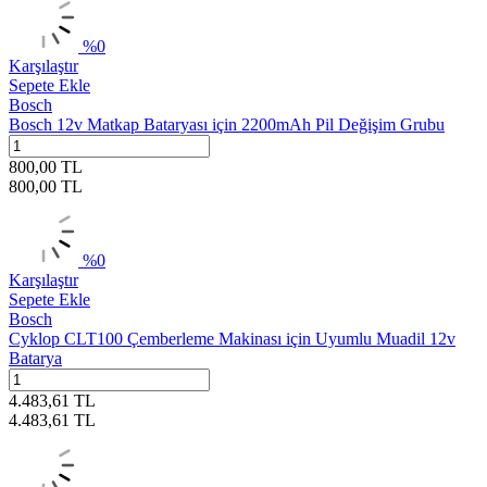
%
0
Karşılaştır
Sepete Ekle
Bosch
Bosch 12v Matkap Bataryası için 2200mAh Pil Değişim Grubu
800,00
TL
800,00
TL
%
0
Karşılaştır
Sepete Ekle
Bosch
Cyklop CLT100 Çemberleme Makinası için Uyumlu Muadil 12v
Batarya
4.483,61
TL
4.483,61
TL