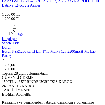
Bosch GSR 12 VE-2, 22612, 23612, 2 607 335 684, 2609200306
Batarya 12volt 2.2 Amper
1.200,00
TL
1.200,00
TL
%
0
Karşılaştır
Sepete Ekle
Bosch
Bosch PSR1200 serisi için TNL Marka 12v 2200mAH Matkap
Batarya
1.200,00
TL
1.200,00
TL
Toplam
28
ürün bulunmaktadır.
GÜVENLİ ÖDEME
1500TL ve ÜZERİNDE ÜCRETSİZ KARGO
24 SAATTE KARGO
TAKSİT İMKANI
E-Bülten Aboneliği
Kampanya ve yeniliklerden haberdar olmak için e-bültenimize