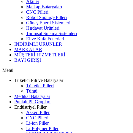
Aküler
Matkap Bataryaları
CNC Pilleri
Robot Süpürge Pilleri
Güneş Enerji Sistemleri
Hırdavat Ürünleri
Tarımsal Sulama Sistemleri
El ve Kafa Fenerleri
İNDİRİMLİ ÜRÜNLER
MARKALAR
MÜŞTERİ HİZMETLERİ
BAYİ GİRİŞİ
Menü
Tüketici Pili ve Bataryalar
Tüketici Pilleri
Tümü
Medikal Bataryalar
Puntalı Pil Grupları
Endüstriyel Piller
Askeri Piller
CNC Pilleri
Li-ion Piller
Li-Polymer Piller