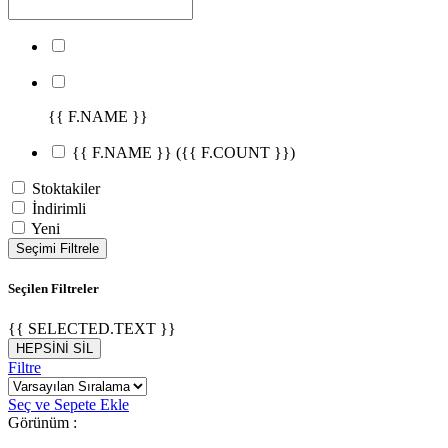
{{ F.NAME }}
{{ F.NAME }}
({{ F.COUNT }})
Stoktakiler
İndirimli
Yeni
Seçimi Filtrele
Seçilen Filtreler
{{ SELECTED.TEXT }}
HEPSİNİ SİL
Filtre
Seç ve Sepete Ekle
Görünüm :