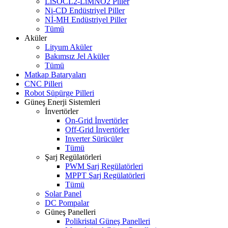
LiSOCL2-LiMNO2 Piller
Ni-CD Endüstriyel Piller
Nİ-MH Endüstriyel Piller
Tümü
Aküler
Lityum Aküler
Bakımsız Jel Aküler
Tümü
Matkap Bataryaları
CNC Pilleri
Robot Süpürge Pilleri
Güneş Enerji Sistemleri
İnvertörler
On-Grid İnvertörler
Off-Grid İnvertörler
Inverter Sürücüler
Tümü
Şarj Regülatörleri
PWM Şarj Regülatörleri
MPPT Şarj Regülatörleri
Tümü
Solar Panel
DC Pompalar
Güneş Panelleri
Polikristal Güneş Panelleri