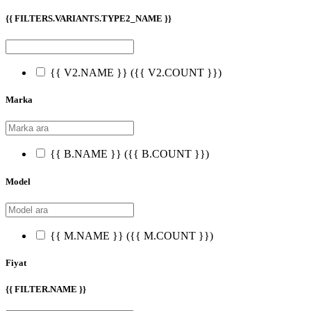
{{ FILTERS.VARIANTS.TYPE2_NAME }}
{{ V2.NAME }}
({{ V2.COUNT }})
Marka
{{ B.NAME }}
({{ B.COUNT }})
Model
{{ M.NAME }}
({{ M.COUNT }})
Fiyat
{{ FILTER.NAME }}