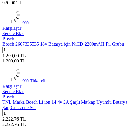
920,00
TL
%
0
Karşılaştır
Sepete Ekle
Bosch
Bosch 2607335535 18v Batarya için NiCD 2200mAH Pil Grubu
1.200,00
TL
1.200,00
TL
%
0
Tükendi
Karşılaştır
Sepete Ekle
Bosch
TNL Marka Bosch Li-ion 14.4v 2A Şarjlı Matkap Uyumlu Batarya
Şarj Cihazı ile Set
2.222,76
TL
2.222,76
TL