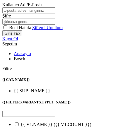
Kullanıcı Adı/E-Posta
Şifre
Beni Hatırla
Şifremi Unuttum
Giriş Yap
Kayıt Ol
Sepetim
Anasayfa
Bosch
Filtre
{{ CAT. NAME }}
{{ SUB. NAME }}
{{ FILTERS.VARIANTS.TYPE1_NAME }}
{{ V1.NAME }}
({{ V1.COUNT }})