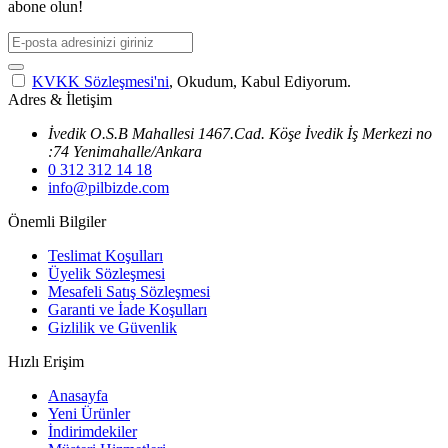
abone olun!
KVKK Sözleşmesi'ni
, Okudum, Kabul Ediyorum.
Adres & İletişim
İvedik O.S.B Mahallesi 1467.Cad. Köşe İvedik İş Merkezi no
:74 Yenimahalle/Ankara
0 312 312 14 18
info@pilbizde.com
Önemli Bilgiler
Teslimat Koşulları
Üyelik Sözleşmesi
Mesafeli Satış Sözleşmesi
Garanti ve İade Koşulları
Gizlilik ve Güvenlik
Hızlı Erişim
Anasayfa
Yeni Ürünler
İndirimdekiler