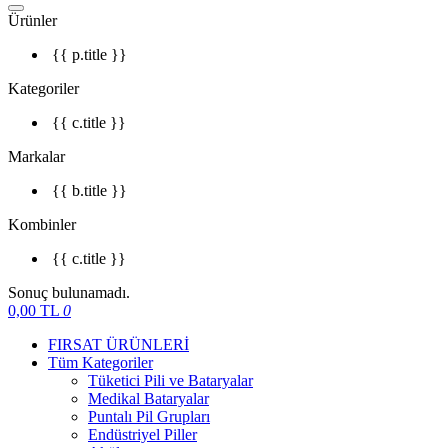
Ürünler
{{ p.title }}
Kategoriler
{{ c.title }}
Markalar
{{ b.title }}
Kombinler
{{ c.title }}
Sonuç bulunamadı.
0,00
TL
0
FIRSAT ÜRÜNLERİ
Tüm Kategoriler
Tüketici Pili ve Bataryalar
Medikal Bataryalar
Puntalı Pil Grupları
Endüstriyel Piller