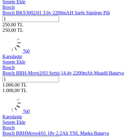
Sepete Ekle
Bosch
Bosch BKS3002/01 3.6v 2200mAH Şarjlı Süpürge Pili
250,00
TL
250,00
TL
%
0
Karşılaştır
Sepete Ekle
Bosch
Bosch BBH-Move2/03 Serisi 14.4v 2200mAh Muadil Batarya
1.000,00
TL
1.000,00
TL
%
0
Karşılaştır
Sepete Ekle
Bosch
Bosch BBHMove4/01 18v 2.2Ah TNL Marka Batarya